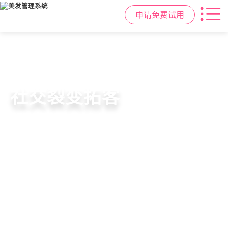
申请免费试用
高效管理店务
社交裂变拓客
小程序商城
美容美发管理系统
提供从会员、预约、收银、报表等业
基于拼团、砍价、分销、异业合作等
小程序链接商家、手艺人、客户，打
店务+拓客+020一体化，一站式解决
务全流程一体化SAAS服务，显著提升
网红社交营销玩法，海量爆款方案一
通线上线下，让口碑传播有抓手，赋
美发门店经营管理需求
管理效率，降低经营成本
键套用，快速引爆门店客流
能社交裂变，盘活私域流量
申请免费试用
申请免费试用
申请免费试用
申请免费试用