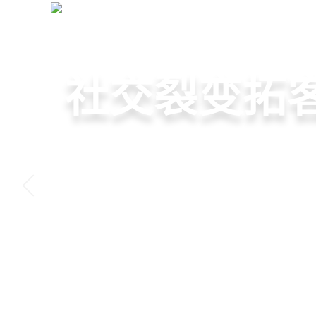
美发管理系统
+
首页
店
店务·会员·私域
小程序商城
高效管理店
社交裂变拓
美容美发管
小程序链接商家、手艺人
提供从会员、预约、收银
基于拼团、砍价、分销、
店务+拓客+020一体化，
线下，让口碑传播有抓手
程一体化SAAS服务，显
交营销玩法，海量爆款方
店经营管理需求
盘活私域流量
降低经营成本
引爆门店客流