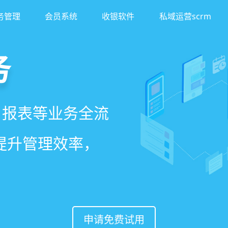
务管理
会员系统
收银软件
私域运营scrm
务
客
理系统
、报表等业务全流
异业合作等网红社
、客户，打通线上
一站式解决美发门
著提升管理效率，
案一键套用，快速
，赋能社交裂变，
申请免费试用
申请免费试用
申请免费试用
申请免费试用