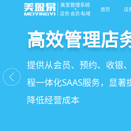
美发管理系统
+
首页
店
店务·会员·私域
高效管理店
社交裂变拓
小程序商城
美容美发管
提供从会员、预约、收银
基于拼团、砍价、分销、
小程序链接商家、手艺人
店务+拓客+020一体化，
程一体化SAAS服务，显
交营销玩法，海量爆款方
线下，让口碑传播有抓手
店经营管理需求
降低经营成本
引爆门店客流
盘活私域流量