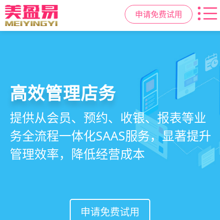
申请免费试用
高效管理店务
社交裂变拓客
小程序商城
美容美发管理系统
提供从会员、预约、收银、报表等业
基于拼团、砍价、分销、异业合作等
小程序链接商家、手艺人、客户，打
店务+拓客+020一体化，一站式解决
务全流程一体化SAAS服务，显著提升
网红社交营销玩法，海量爆款方案一
通线上线下，让口碑传播有抓手，赋
美发门店经营管理需求
管理效率，降低经营成本
键套用，快速引爆门店客流
能社交裂变，盘活私域流量
申请免费试用
申请免费试用
申请免费试用
申请免费试用