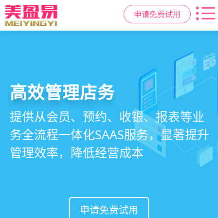
申请免费试用
高效管理店务
社交裂变拓客
小程序商城
美容美发管理系统
提供从会员、预约、收银、报表等业
基于拼团、砍价、分销、异业合作等
小程序链接商家、手艺人、客户，打
店务+拓客+020一体化，一站式解决
务全流程一体化SAAS服务，显著提升
网红社交营销玩法，海量爆款方案一
通线上线下，让口碑传播有抓手，赋
美发门店经营管理需求
管理效率，降低经营成本
键套用，快速引爆门店客流
能社交裂变，盘活私域流量
申请免费试用
申请免费试用
申请免费试用
申请免费试用