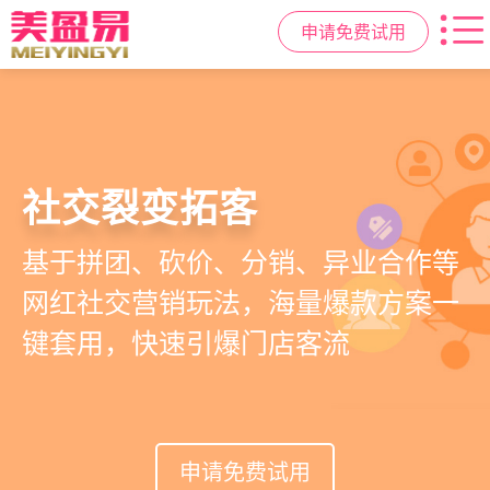
申请免费试用
高效管理店务
社交裂变拓客
小程序商城
美容美发管理系统
提供从会员、预约、收银、报表等业
基于拼团、砍价、分销、异业合作等
小程序链接商家、手艺人、客户，打
店务+拓客+020一体化，一站式解决
务全流程一体化SAAS服务，显著提升
网红社交营销玩法，海量爆款方案一
通线上线下，让口碑传播有抓手，赋
美发门店经营管理需求
管理效率，降低经营成本
键套用，快速引爆门店客流
能社交裂变，盘活私域流量
申请免费试用
申请免费试用
申请免费试用
申请免费试用