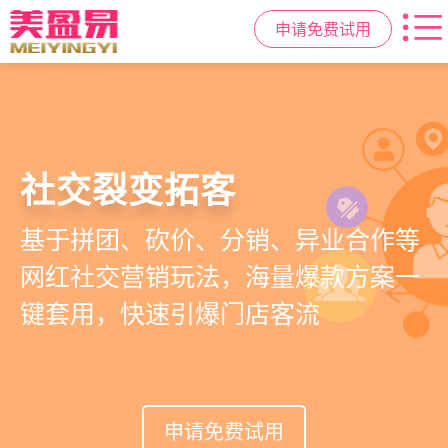
申请免费试用
高效管理店务
社交裂变拓客
小程序商城
美容美发管理系统
提供从会员、预约、收银、报表等业
基于拼团、砍价、分销、异业合作等
小程序链接商家、手艺人、客户，打
店务+拓客+020一体化，一站式解决
务全流程一体化SAAS服务，显著提升
网红社交营销玩法，海量爆款方案一
通线上线下，让口碑传播有抓手，赋
美发门店经营管理需求
管理效率，降低经营成本
键套用，快速引爆门店客流
能社交裂变，盘活私域流量
申请免费试用
申请免费试用
申请免费试用
申请免费试用