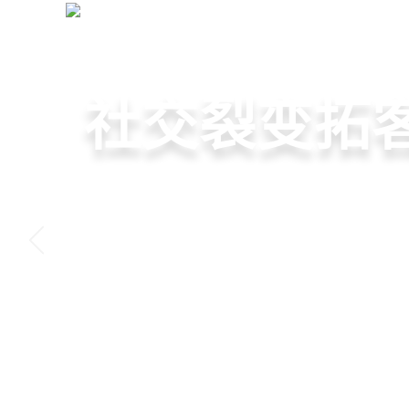
美发管理系统
+
首页
店
店务·会员·私域
高效管理店
社交裂变拓
小程序商城
美容美发管
提供从会员、预约、收银
基于拼团、砍价、分销、
小程序链接商家、手艺人
店务+拓客+020一体化，
程一体化SAAS服务，显
交营销玩法，海量爆款方
线下，让口碑传播有抓手
店经营管理需求
降低经营成本
引爆门店客流
盘活私域流量