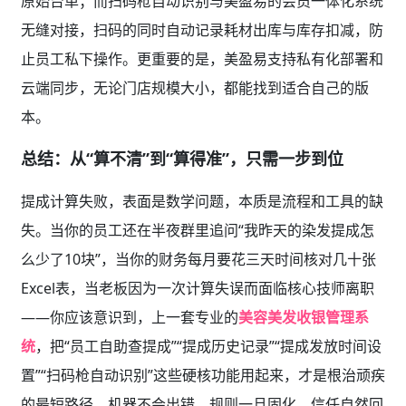
原始台单；而扫码枪自动识别与美盈易的会员一体化系统
无缝对接，扫码的同时自动记录耗材出库与库存扣减，防
止员工私下操作。更重要的是，美盈易支持私有化部署和
云端同步，无论门店规模大小，都能找到适合自己的版
本。
总结：从“算不清”到“算得准”，只需一步到位
提成计算失败，表面是数学问题，本质是流程和工具的缺
失。当你的员工还在半夜群里追问“我昨天的染发提成怎
么少了10块”，当你的财务每月要花三天时间核对几十张
Excel表，当老板因为一次计算失误而面临核心技师离职
——你应该意识到，上一套专业的
美容美发收银管理系
统
，把“员工自助查提成”“提成历史记录”“提成发放时间设
置”“扫码枪自动识别”这些硬核功能用起来，才是根治顽疾
的最短路径。机器不会出错，规则一旦固化，信任自然回