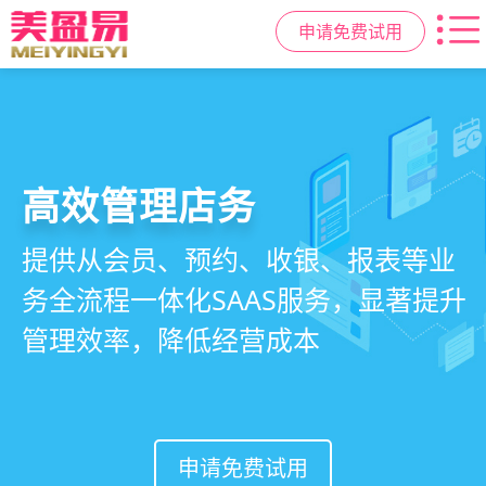
申请免费试用
高效管理店务
社交裂变拓客
小程序商城
美容美发管理系统
提供从会员、预约、收银、报表等业
基于拼团、砍价、分销、异业合作等
小程序链接商家、手艺人、客户，打
店务+拓客+020一体化，一站式解决
务全流程一体化SAAS服务，显著提升
网红社交营销玩法，海量爆款方案一
通线上线下，让口碑传播有抓手，赋
美发门店经营管理需求
管理效率，降低经营成本
键套用，快速引爆门店客流
能社交裂变，盘活私域流量
申请免费试用
申请免费试用
申请免费试用
申请免费试用