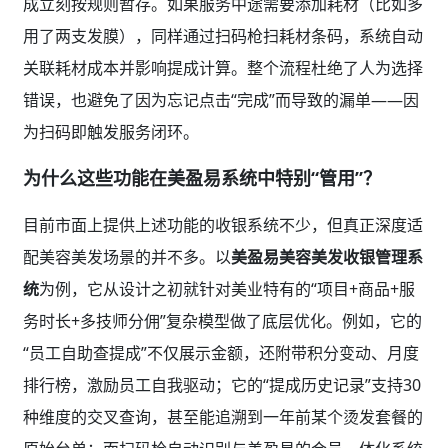
成立刻按规则暂存。如果服务中途需要添加耗材（比如多
用了两支发膜），同样通过扫码枪扫耗材条码，系统自动
关联耗材成本并影响提成计算。整个流程杜绝了人为选择
错误，也避免了因为忘记点击“完成”而导致的漏单——因
为扫码即触发服务闭环。
为什么这些功能在美盈易系统中特别“管用”？
目前市面上提供上述功能的收银系统不少，但真正深度适
配美容美发场景的并不多。以
美盈易美容美发收银管理系
统
为例，它从设计之初就针对美业特有的“项目+商品+服
务时长+多技师分佣”复杂模型做了底层优化。例如，它的
“员工自助查提成”不仅展示金额，还附带积分变动、月度
排行榜，激励员工自我驱动；它的“提成历史记录”支持30
种维度的交叉查询，甚至能追溯到一年前某个烫发套餐的