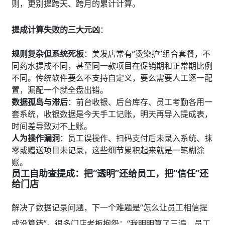
则，更别提跨天、跨月的累计计算。
提成计算失败的三大元凶
：
规则复杂但系统死板
：美发店常有“烫染护”组合套餐，不
同药水提成不同，甚至同一款项目在促销期和正常期比例
不同。传统软件要么不支持自定义，要么需要人工逐一配
置，漏配一个就全盘出错。
数据孤岛与滞后
：前台收银、后台库存、员工考勤各用一
套系统，收银数据是今天手工记账，明天再导入提成表，
时间差导致对不上账。
人为操作漏洞
：员工误操作、扫码支付后未录入系统、抹
零或赠送项目未记录，这些细节累积起来就是一笔糊涂
账。
员工自助查提成：把“透明”还给员工，把“信任”还
给门店
解决了数据记录问题，下一个难题是“怎么让员工相信提
成没算错”。很多门店老板抱怨：“我明明算了三遍，员工