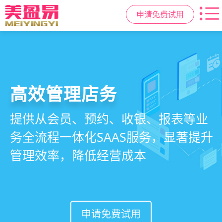
申请免费试用
高效管理店务
社交裂变拓客
小程序商城
美容美发管理系统
提供从会员、预约、收银、报表等业
基于拼团、砍价、分销、异业合作等
小程序链接商家、手艺人、客户，打
店务+拓客+020一体化，一站式解决
务全流程一体化SAAS服务，显著提升
网红社交营销玩法，海量爆款方案一
通线上线下，让口碑传播有抓手，赋
美发门店经营管理需求
管理效率，降低经营成本
键套用，快速引爆门店客流
能社交裂变，盘活私域流量
申请免费试用
申请免费试用
申请免费试用
申请免费试用