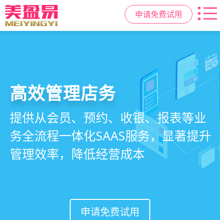
申请免费试用
高效管理店务
社交裂变拓客
小程序商城
美容美发管理系统
提供从会员、预约、收银、报表等业
基于拼团、砍价、分销、异业合作等
小程序链接商家、手艺人、客户，打
店务+拓客+020一体化，一站式解决
务全流程一体化SAAS服务，显著提升
网红社交营销玩法，海量爆款方案一
通线上线下，让口碑传播有抓手，赋
美发门店经营管理需求
管理效率，降低经营成本
键套用，快速引爆门店客流
能社交裂变，盘活私域流量
申请免费试用
申请免费试用
申请免费试用
申请免费试用