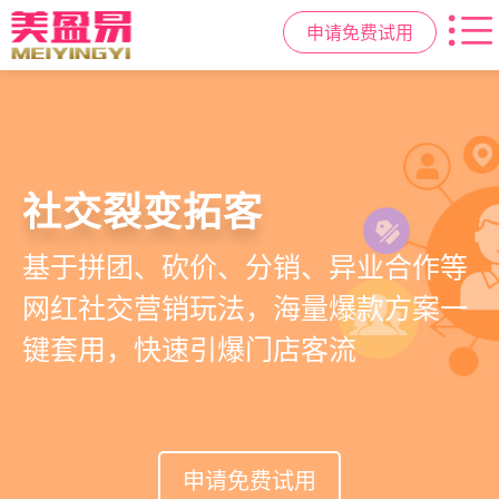
申请免费试用
小程序商城
高效管理店务
社交裂变拓客
美容美发管理系统
小程序链接商家、手艺人、客户，打
提供从会员、预约、收银、报表等业
基于拼团、砍价、分销、异业合作等
店务+拓客+020一体化，一站式解决
通线上线下，让口碑传播有抓手，赋
务全流程一体化SAAS服务，显著提升
网红社交营销玩法，海量爆款方案一
美发门店经营管理需求
能社交裂变，盘活私域流量
管理效率，降低经营成本
键套用，快速引爆门店客流
申请免费试用
申请免费试用
申请免费试用
申请免费试用