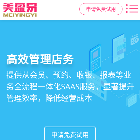
申请免费试用
高效管理店务
社交裂变拓客
小程序商城
美容美发管理系统
提供从会员、预约、收银、报表等业
基于拼团、砍价、分销、异业合作等
小程序链接商家、手艺人、客户，打
店务+拓客+020一体化，一站式解决
务全流程一体化SAAS服务，显著提升
网红社交营销玩法，海量爆款方案一
通线上线下，让口碑传播有抓手，赋
美发门店经营管理需求
管理效率，降低经营成本
键套用，快速引爆门店客流
能社交裂变，盘活私域流量
申请免费试用
申请免费试用
申请免费试用
申请免费试用