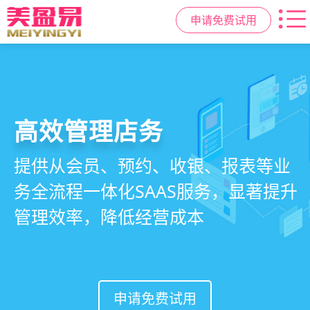
申请免费试用
高效管理店务
社交裂变拓客
小程序商城
美容美发管理系统
提供从会员、预约、收银、报表等业
基于拼团、砍价、分销、异业合作等
小程序链接商家、手艺人、客户，打
店务+拓客+020一体化，一站式解决
务全流程一体化SAAS服务，显著提升
网红社交营销玩法，海量爆款方案一
通线上线下，让口碑传播有抓手，赋
美发门店经营管理需求
管理效率，降低经营成本
键套用，快速引爆门店客流
能社交裂变，盘活私域流量
申请免费试用
申请免费试用
申请免费试用
申请免费试用