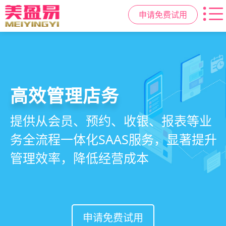
申请免费试用
高效管理店务
社交裂变拓客
小程序商城
美容美发管理系统
提供从会员、预约、收银、报表等业
基于拼团、砍价、分销、异业合作等
小程序链接商家、手艺人、客户，打
店务+拓客+020一体化，一站式解决
务全流程一体化SAAS服务，显著提升
网红社交营销玩法，海量爆款方案一
通线上线下，让口碑传播有抓手，赋
美发门店经营管理需求
管理效率，降低经营成本
键套用，快速引爆门店客流
能社交裂变，盘活私域流量
申请免费试用
申请免费试用
申请免费试用
申请免费试用