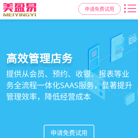
申请免费试用
社交裂变拓客
小程序商城
高效管理店务
美容美发管理系统
基于拼团、砍价、分销、异业合作等
小程序链接商家、手艺人、客户，打
提供从会员、预约、收银、报表等业
店务+拓客+020一体化，一站式解决
网红社交营销玩法，海量爆款方案一
通线上线下，让口碑传播有抓手，赋
务全流程一体化SAAS服务，显著提升
美发门店经营管理需求
键套用，快速引爆门店客流
能社交裂变，盘活私域流量
管理效率，降低经营成本
申请免费试用
申请免费试用
申请免费试用
申请免费试用