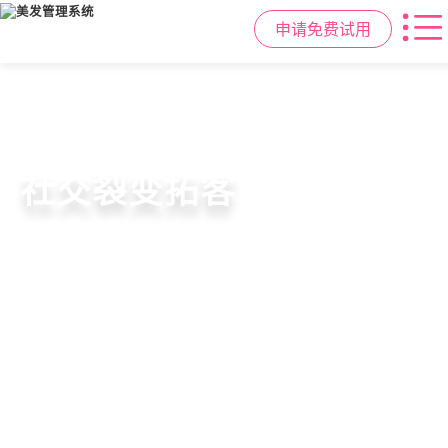
申请免费试用
高效管理店务
社交裂变拓客
小程序商城
美容美发管理系统
提供从会员、预约、收银、报表等业
基于拼团、砍价、分销、异业合作等
小程序链接商家、手艺人、客户，打
店务+拓客+020一体化，一站式解决
务全流程一体化SAAS服务，显著提升
网红社交营销玩法，海量爆款方案一
通线上线下，让口碑传播有抓手，赋
美发门店经营管理需求
管理效率，降低经营成本
键套用，快速引爆门店客流
能社交裂变，盘活私域流量
申请免费试用
申请免费试用
申请免费试用
申请免费试用