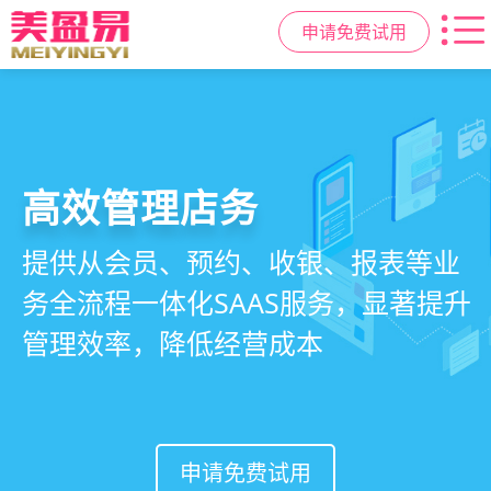
申请免费试用
高效管理店务
社交裂变拓客
小程序商城
美容美发管理系统
提供从会员、预约、收银、报表等业
基于拼团、砍价、分销、异业合作等
小程序链接商家、手艺人、客户，打
店务+拓客+020一体化，一站式解决
务全流程一体化SAAS服务，显著提升
网红社交营销玩法，海量爆款方案一
通线上线下，让口碑传播有抓手，赋
美发门店经营管理需求
管理效率，降低经营成本
键套用，快速引爆门店客流
能社交裂变，盘活私域流量
申请免费试用
申请免费试用
申请免费试用
申请免费试用