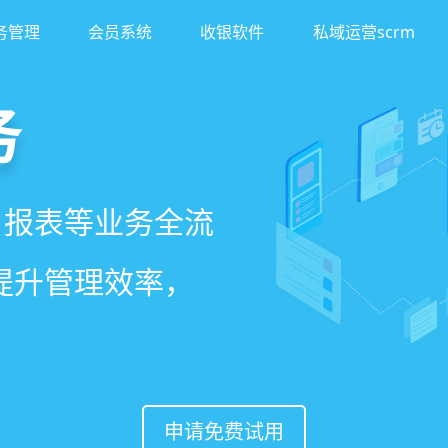
务管理
会员系统
收银软件
私域运营scrm
务
客
理系统
、报表等业务全流
异业合作等网红社
、客户，打通线上
一站式解决美发门
著提升管理效率，
案一键套用，快速
，赋能社交裂变，
申请免费试用
申请免费试用
申请免费试用
申请免费试用