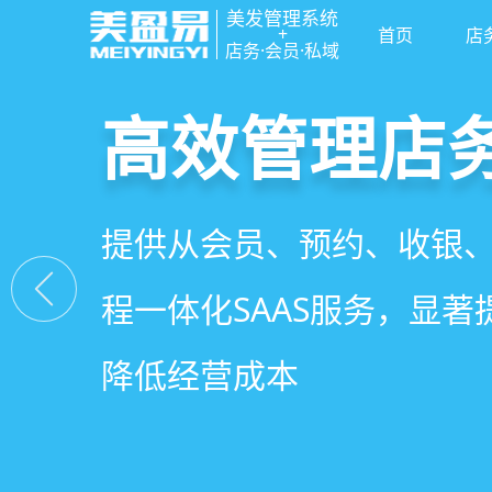
美发管理系统
+
首页
店
店务·会员·私域
高效管理店
社交裂变拓
小程序商城
美容美发管
提供从会员、预约、收银
基于拼团、砍价、分销、
小程序链接商家、手艺人
店务+拓客+020一体化，
程一体化SAAS服务，显
交营销玩法，海量爆款方
线下，让口碑传播有抓手
店经营管理需求
降低经营成本
引爆门店客流
盘活私域流量