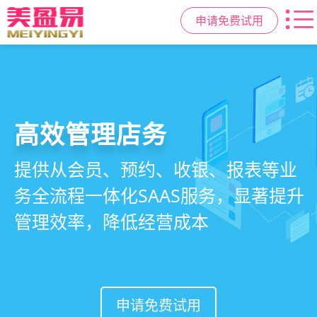
申请免费试用
高效管理店务
社交裂变拓客
小程序商城
美容美发管理系统
提供从会员、预约、收银、报表等业
基于拼团、砍价、分销、异业合作等
小程序链接商家、手艺人、客户，打
店务+拓客+020一体化，一站式解决
务全流程一体化SAAS服务，显著提升
网红社交营销玩法，海量爆款方案一
通线上线下，让口碑传播有抓手，赋
美发门店经营管理需求
管理效率，降低经营成本
键套用，快速引爆门店客流
能社交裂变，盘活私域流量
申请免费试用
申请免费试用
申请免费试用
申请免费试用