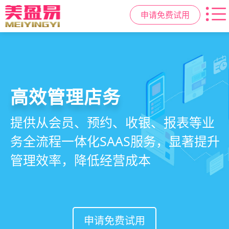
申请免费试用
高效管理店务
社交裂变拓客
小程序商城
美容美发管理系统
提供从会员、预约、收银、报表等业
基于拼团、砍价、分销、异业合作等
小程序链接商家、手艺人、客户，打
店务+拓客+020一体化，一站式解决
务全流程一体化SAAS服务，显著提升
网红社交营销玩法，海量爆款方案一
通线上线下，让口碑传播有抓手，赋
美发门店经营管理需求
管理效率，降低经营成本
键套用，快速引爆门店客流
能社交裂变，盘活私域流量
申请免费试用
申请免费试用
申请免费试用
申请免费试用