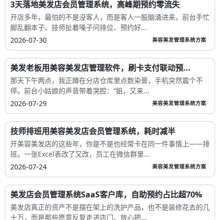
3天落地美发店会员管理系统，高峰期预约零流失
开店多年，最怕的不是没客人，而是客人一股脑涌进来，前台手忙
脚乱翻本子、技师扯着嗓子问排位、预约好...
2026-07-30
美容美发管理系统方案
美发老板用美容美发店管理软件，刷卡支付联动预...
那天下午两点，我正蹲在分店仓库里点数染膏，手机突然震个不
停。前台小姑娘的声音带着哭腔：“姐，又来...
2026-07-29
美容美发管理系统方案
技师排班用美容美发店会员管理系统，耗时减半
开美容美发店的这些年，你是不是也经常卡在同一件事情上——排
班。一张Excel表改了又改，员工在微信群里...
2026-07-24
美容美发管理系统方案
美发店会员管理系统SaaS客户库，自助预约占比超70%
美发店真正的资产不是摆在架上的洗护产品，也不是装修花去的几
十万，而是那些愿意反复走进店门、放心把...