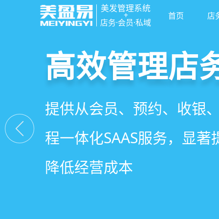
美发管理系统
+
首页
店
店务·会员·私域
高效管理店
社交裂变拓
小程序商城
美容美发管
提供从会员、预约、收银
基于拼团、砍价、分销、
小程序链接商家、手艺人
店务+拓客+020一体化，
程一体化SAAS服务，显
交营销玩法，海量爆款方
线下，让口碑传播有抓手
店经营管理需求
降低经营成本
引爆门店客流
盘活私域流量