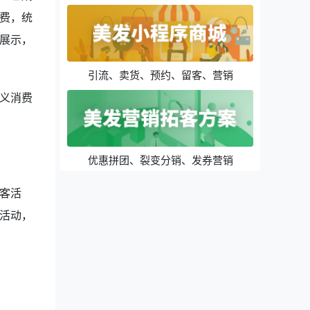
费，统
展示，
引流、卖货、预约、留客、营销
义消费
优惠拼团、裂变分销、发券营销
客活
活动，