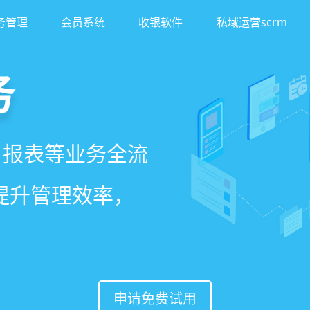
务管理
会员系统
收银软件
私域运营scrm
务
客
理系统
、报表等业务全流
异业合作等网红社
、客户，打通线上
一站式解决美发门
著提升管理效率，
案一键套用，快速
，赋能社交裂变，
申请免费试用
申请免费试用
申请免费试用
申请免费试用