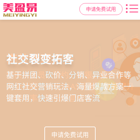
申请免费试用
高效管理店务
社交裂变拓客
小程序商城
美容美发管理系统
提供从会员、预约、收银、报表等业
基于拼团、砍价、分销、异业合作等
小程序链接商家、手艺人、客户，打
店务+拓客+020一体化，一站式解决
务全流程一体化SAAS服务，显著提升
网红社交营销玩法，海量爆款方案一
通线上线下，让口碑传播有抓手，赋
美发门店经营管理需求
管理效率，降低经营成本
键套用，快速引爆门店客流
能社交裂变，盘活私域流量
申请免费试用
申请免费试用
申请免费试用
申请免费试用