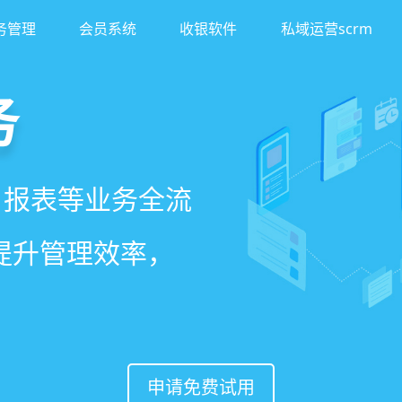
务管理
会员系统
收银软件
私域运营scrm
务
客
理系统
、报表等业务全流
异业合作等网红社
、客户，打通线上
一站式解决美发门
著提升管理效率，
案一键套用，快速
，赋能社交裂变，
申请免费试用
申请免费试用
申请免费试用
申请免费试用