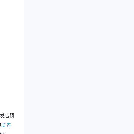
发店预
易
美容