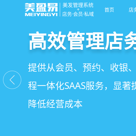
美发管理系统
+
首页
店
店务·会员·私域
高效管理店
社交裂变拓
小程序商城
美容美发管
提供从会员、预约、收银
基于拼团、砍价、分销、
小程序链接商家、手艺人
店务+拓客+020一体化，
程一体化SAAS服务，显
交营销玩法，海量爆款方
线下，让口碑传播有抓手
店经营管理需求
降低经营成本
引爆门店客流
盘活私域流量