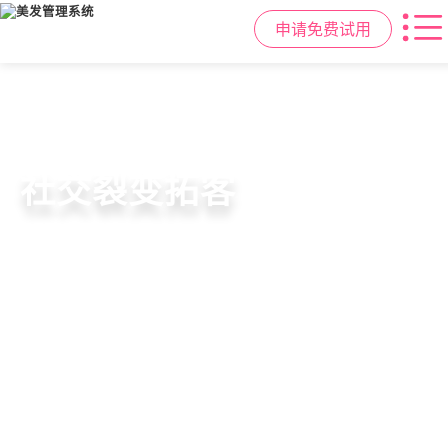
申请免费试用
高效管理店务
社交裂变拓客
小程序商城
美容美发管理系统
提供从会员、预约、收银、报表等业
基于拼团、砍价、分销、异业合作等
小程序链接商家、手艺人、客户，打
店务+拓客+020一体化，一站式解决
务全流程一体化SAAS服务，显著提升
网红社交营销玩法，海量爆款方案一
通线上线下，让口碑传播有抓手，赋
美发门店经营管理需求
管理效率，降低经营成本
键套用，快速引爆门店客流
能社交裂变，盘活私域流量
申请免费试用
申请免费试用
申请免费试用
申请免费试用