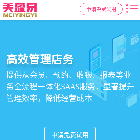
申请免费试用
高效管理店务
社交裂变拓客
小程序商城
美容美发管理系统
提供从会员、预约、收银、报表等业
基于拼团、砍价、分销、异业合作等
小程序链接商家、手艺人、客户，打
店务+拓客+020一体化，一站式解决
务全流程一体化SAAS服务，显著提升
网红社交营销玩法，海量爆款方案一
通线上线下，让口碑传播有抓手，赋
美发门店经营管理需求
管理效率，降低经营成本
键套用，快速引爆门店客流
能社交裂变，盘活私域流量
申请免费试用
申请免费试用
申请免费试用
申请免费试用