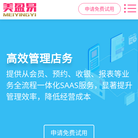
申请免费试用
高效管理店务
社交裂变拓客
小程序商城
美容美发管理系统
提供从会员、预约、收银、报表等业
基于拼团、砍价、分销、异业合作等
小程序链接商家、手艺人、客户，打
店务+拓客+020一体化，一站式解决
务全流程一体化SAAS服务，显著提升
网红社交营销玩法，海量爆款方案一
通线上线下，让口碑传播有抓手，赋
美发门店经营管理需求
管理效率，降低经营成本
键套用，快速引爆门店客流
能社交裂变，盘活私域流量
申请免费试用
申请免费试用
申请免费试用
申请免费试用