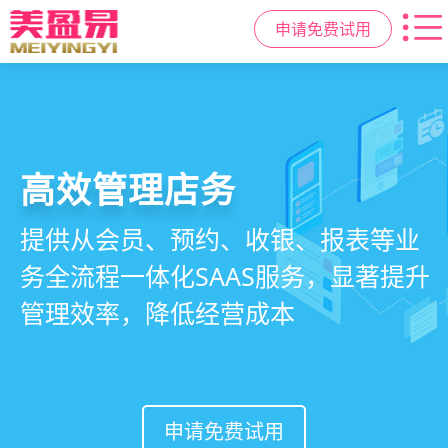
申请免费试用
高效管理店务
社交裂变拓客
小程序商城
美容美发管理系统
提供从会员、预约、收银、报表等业
基于拼团、砍价、分销、异业合作等
小程序链接商家、手艺人、客户，打
店务+拓客+020一体化，一站式解决
务全流程一体化SAAS服务，显著提升
网红社交营销玩法，海量爆款方案一
通线上线下，让口碑传播有抓手，赋
美发门店经营管理需求
管理效率，降低经营成本
键套用，快速引爆门店客流
能社交裂变，盘活私域流量
申请免费试用
申请免费试用
申请免费试用
申请免费试用