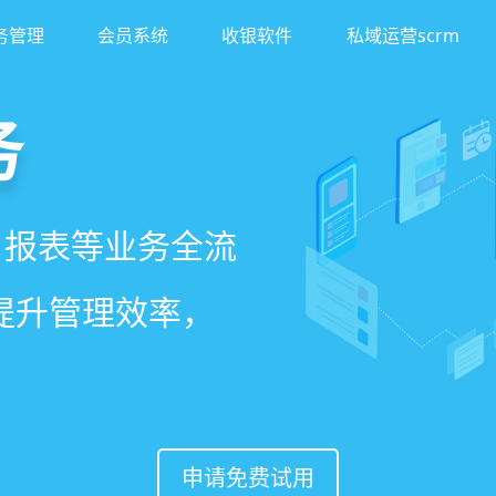
务管理
会员系统
收银软件
私域运营scrm
务
客
理系统
、报表等业务全流
异业合作等网红社
、客户，打通线上
一站式解决美发门
著提升管理效率，
案一键套用，快速
，赋能社交裂变，
申请免费试用
申请免费试用
申请免费试用
申请免费试用