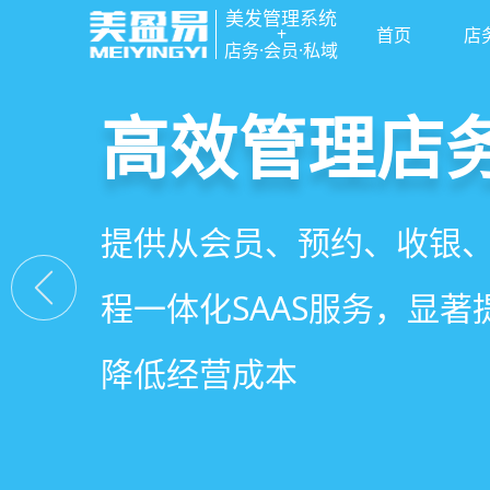
美发管理系统
+
首页
店
店务·会员·私域
高效管理店
社交裂变拓
小程序商城
美容美发管
提供从会员、预约、收银
基于拼团、砍价、分销、
小程序链接商家、手艺人
店务+拓客+020一体化，
程一体化SAAS服务，显
交营销玩法，海量爆款方
线下，让口碑传播有抓手
店经营管理需求
降低经营成本
引爆门店客流
盘活私域流量