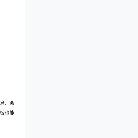
息、会
板也能