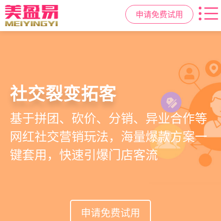
申请免费试用
高效管理店务
社交裂变拓客
小程序商城
美容美发管理系统
提供从会员、预约、收银、报表等业
基于拼团、砍价、分销、异业合作等
小程序链接商家、手艺人、客户，打
店务+拓客+020一体化，一站式解决
务全流程一体化SAAS服务，显著提升
网红社交营销玩法，海量爆款方案一
通线上线下，让口碑传播有抓手，赋
美发门店经营管理需求
管理效率，降低经营成本
键套用，快速引爆门店客流
能社交裂变，盘活私域流量
申请免费试用
申请免费试用
申请免费试用
申请免费试用