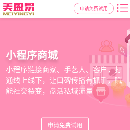
申请免费试用
高效管理店务
社交裂变拓客
小程序商城
美容美发管理系统
提供从会员、预约、收银、报表等业
基于拼团、砍价、分销、异业合作等
小程序链接商家、手艺人、客户，打
店务+拓客+020一体化，一站式解决
务全流程一体化SAAS服务，显著提升
网红社交营销玩法，海量爆款方案一
通线上线下，让口碑传播有抓手，赋
美发门店经营管理需求
管理效率，降低经营成本
键套用，快速引爆门店客流
能社交裂变，盘活私域流量
申请免费试用
申请免费试用
申请免费试用
申请免费试用