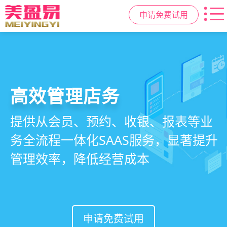
申请免费试用
高效管理店务
社交裂变拓客
小程序商城
美容美发管理系统
提供从会员、预约、收银、报表等业
基于拼团、砍价、分销、异业合作等
小程序链接商家、手艺人、客户，打
店务+拓客+020一体化，一站式解决
务全流程一体化SAAS服务，显著提升
网红社交营销玩法，海量爆款方案一
通线上线下，让口碑传播有抓手，赋
美发门店经营管理需求
管理效率，降低经营成本
键套用，快速引爆门店客流
能社交裂变，盘活私域流量
申请免费试用
申请免费试用
申请免费试用
申请免费试用