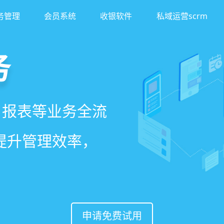
务管理
会员系统
收银软件
私域运营scrm
务
客
理系统
、报表等业务全流
异业合作等网红社
、客户，打通线上
一站式解决美发门
著提升管理效率，
案一键套用，快速
，赋能社交裂变，
申请免费试用
申请免费试用
申请免费试用
申请免费试用