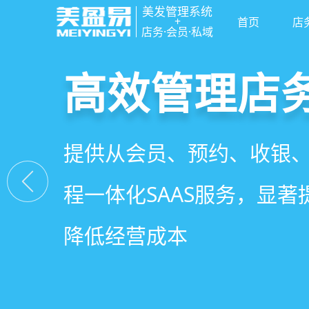
美发管理系统
+
首页
店
店务·会员·私域
高效管理店
社交裂变拓
小程序商城
美容美发管
提供从会员、预约、收银
基于拼团、砍价、分销、
小程序链接商家、手艺人
店务+拓客+020一体化，
程一体化SAAS服务，显
交营销玩法，海量爆款方
线下，让口碑传播有抓手
店经营管理需求
降低经营成本
引爆门店客流
盘活私域流量