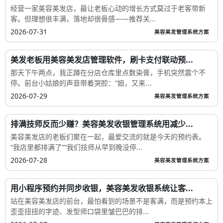
经营一家美容美发店，最让老板心动的增长方式莫过于老客带新
客。但理想很丰满，落地却很骨感——推荐关...
2026-07-31
美容美发管理系统方案
美发老板用美容美发店管理软件，刷卡支付联动预...
那天下午两点，我正蹲在分店仓库里点数染膏，手机突然震个不
停。前台小姑娘的声音带着哭腔：“姐，又来...
2026-07-29
美容美发管理系统方案
排满技师反而少赚？美容美发收银管理系统用减少...
美容美发店的老板们聚在一起，最爱交流的就是今天的预约表。
“我店里都排满了”“我们技师从早到晚没停...
2026-07-28
美容美发管理系统方案
用小程序预约并同步收银，美容美发收银系统让客...
站在美容美发店的前台，最怕看到的场景不是客满，而是预约本上
歪歪扭扭的字迹、发型师口袋里皱巴巴的排...