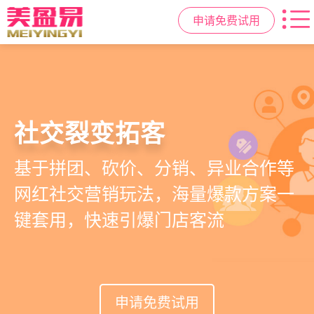
申请免费试用
高效管理店务
社交裂变拓客
小程序商城
美容美发管理系统
提供从会员、预约、收银、报表等业
基于拼团、砍价、分销、异业合作等
小程序链接商家、手艺人、客户，打
店务+拓客+020一体化，一站式解决
务全流程一体化SAAS服务，显著提升
网红社交营销玩法，海量爆款方案一
通线上线下，让口碑传播有抓手，赋
美发门店经营管理需求
管理效率，降低经营成本
键套用，快速引爆门店客流
能社交裂变，盘活私域流量
申请免费试用
申请免费试用
申请免费试用
申请免费试用