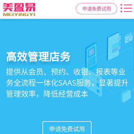
申请免费试用
高效管理店务
社交裂变拓客
小程序商城
美容美发管理系统
提供从会员、预约、收银、报表等业
基于拼团、砍价、分销、异业合作等
小程序链接商家、手艺人、客户，打
店务+拓客+020一体化，一站式解决
务全流程一体化SAAS服务，显著提升
网红社交营销玩法，海量爆款方案一
通线上线下，让口碑传播有抓手，赋
美发门店经营管理需求
管理效率，降低经营成本
键套用，快速引爆门店客流
能社交裂变，盘活私域流量
申请免费试用
申请免费试用
申请免费试用
申请免费试用