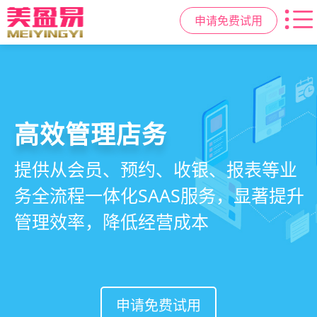
申请免费试用
高效管理店务
社交裂变拓客
小程序商城
美容美发管理系统
提供从会员、预约、收银、报表等业
基于拼团、砍价、分销、异业合作等
小程序链接商家、手艺人、客户，打
店务+拓客+020一体化，一站式解决
务全流程一体化SAAS服务，显著提升
网红社交营销玩法，海量爆款方案一
通线上线下，让口碑传播有抓手，赋
美发门店经营管理需求
管理效率，降低经营成本
键套用，快速引爆门店客流
能社交裂变，盘活私域流量
申请免费试用
申请免费试用
申请免费试用
申请免费试用