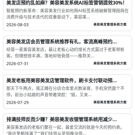
美发店预约乱如麻？美容美发系统AI标签营销提效30%！
智能预约新革命：美容美发行业如何用AI标签系统破解管理困局在
消费升级与技术迭代的双重驱动下，美容美...
2026-08-03
美容美发管理系统方案
美容美发店会员管理系统推荐有礼，客流高峰预约...
经营一家美容美发店，最让老板心动的增长方式莫过于老客带新
客。但理想很丰满，落地却很骨感——推荐关...
2026-07-31
美容美发管理系统方案
美发老板用美容美发店管理软件，刷卡支付联动预...
那天下午两点，我正蹲在分店仓库里点数染膏，手机突然震个不
停。前台小姑娘的声音带着哭腔：“姐，又来...
2026-07-29
美容美发管理系统方案
排满技师反而少赚？美容美发收银管理系统用减少...
美容美发店的老板们聚在一起，最爱交流的就是今天的预约表。
“我店里都排满了”“我们技师从早到晚没停...