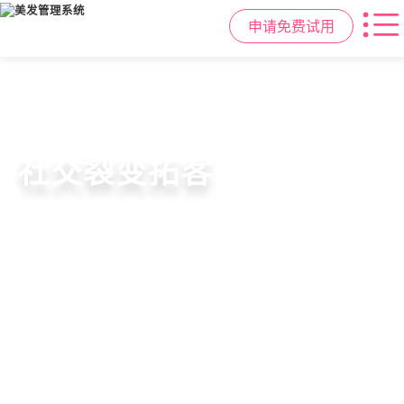
申请免费试用
高效管理店务
社交裂变拓客
小程序商城
美容美发管理系统
提供从会员、预约、收银、报表等业
基于拼团、砍价、分销、异业合作等
小程序链接商家、手艺人、客户，打
店务+拓客+020一体化，一站式解决
务全流程一体化SAAS服务，显著提升
网红社交营销玩法，海量爆款方案一
通线上线下，让口碑传播有抓手，赋
美发门店经营管理需求
管理效率，降低经营成本
键套用，快速引爆门店客流
能社交裂变，盘活私域流量
申请免费试用
申请免费试用
申请免费试用
申请免费试用