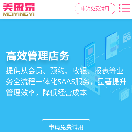
申请免费试用
高效管理店务
社交裂变拓客
小程序商城
美容美发管理系统
提供从会员、预约、收银、报表等业
基于拼团、砍价、分销、异业合作等
小程序链接商家、手艺人、客户，打
店务+拓客+020一体化，一站式解决
务全流程一体化SAAS服务，显著提升
网红社交营销玩法，海量爆款方案一
通线上线下，让口碑传播有抓手，赋
美发门店经营管理需求
管理效率，降低经营成本
键套用，快速引爆门店客流
能社交裂变，盘活私域流量
申请免费试用
申请免费试用
申请免费试用
申请免费试用