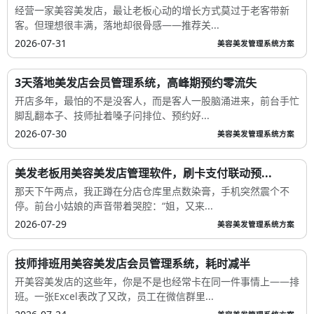
经营一家美容美发店，最让老板心动的增长方式莫过于老客带新
客。但理想很丰满，落地却很骨感——推荐关...
2026-07-31
美容美发管理系统方案
3天落地美发店会员管理系统，高峰期预约零流失
开店多年，最怕的不是没客人，而是客人一股脑涌进来，前台手忙
脚乱翻本子、技师扯着嗓子问排位、预约好...
2026-07-30
美容美发管理系统方案
美发老板用美容美发店管理软件，刷卡支付联动预...
那天下午两点，我正蹲在分店仓库里点数染膏，手机突然震个不
停。前台小姑娘的声音带着哭腔：“姐，又来...
2026-07-29
美容美发管理系统方案
技师排班用美容美发店会员管理系统，耗时减半
开美容美发店的这些年，你是不是也经常卡在同一件事情上——排
班。一张Excel表改了又改，员工在微信群里...