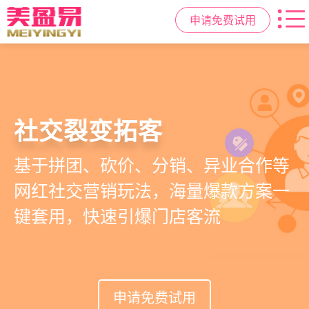
申请免费试用
高效管理店务
社交裂变拓客
小程序商城
美容美发管理系统
提供从会员、预约、收银、报表等业
基于拼团、砍价、分销、异业合作等
小程序链接商家、手艺人、客户，打
店务+拓客+020一体化，一站式解决
务全流程一体化SAAS服务，显著提升
网红社交营销玩法，海量爆款方案一
通线上线下，让口碑传播有抓手，赋
美发门店经营管理需求
管理效率，降低经营成本
键套用，快速引爆门店客流
能社交裂变，盘活私域流量
申请免费试用
申请免费试用
申请免费试用
申请免费试用