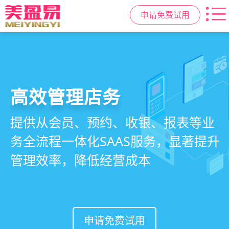
申请免费试用
高效管理店务
社交裂变拓客
小程序商城
美容美发管理系统
提供从会员、预约、收银、报表等业
基于拼团、砍价、分销、异业合作等
小程序链接商家、手艺人、客户，打
店务+拓客+020一体化，一站式解决
务全流程一体化SAAS服务，显著提升
网红社交营销玩法，海量爆款方案一
通线上线下，让口碑传播有抓手，赋
美发门店经营管理需求
管理效率，降低经营成本
键套用，快速引爆门店客流
能社交裂变，盘活私域流量
申请免费试用
申请免费试用
申请免费试用
申请免费试用