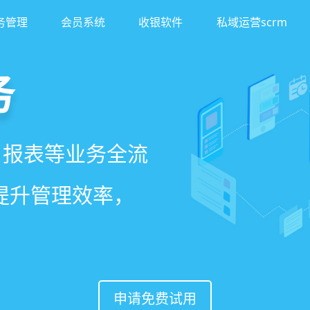
务管理
会员系统
收银软件
私域运营scrm
务
客
理系统
、报表等业务全流
异业合作等网红社
、客户，打通线上
一站式解决美发门
著提升管理效率，
案一键套用，快速
，赋能社交裂变，
申请免费试用
申请免费试用
申请免费试用
申请免费试用