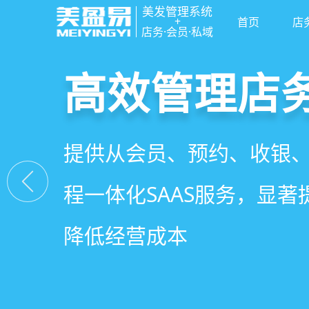
美发管理系统
+
首页
店
店务·会员·私域
高效管理店
社交裂变拓
小程序商城
美容美发管
提供从会员、预约、收银
基于拼团、砍价、分销、
小程序链接商家、手艺人
店务+拓客+020一体化，
程一体化SAAS服务，显
交营销玩法，海量爆款方
线下，让口碑传播有抓手
店经营管理需求
降低经营成本
引爆门店客流
盘活私域流量