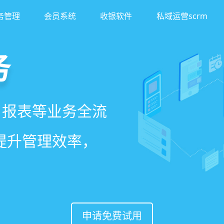
务管理
会员系统
收银软件
私域运营scrm
务
客
理系统
、报表等业务全流
异业合作等网红社
、客户，打通线上
一站式解决美发门
著提升管理效率，
案一键套用，快速
，赋能社交裂变，
申请免费试用
申请免费试用
申请免费试用
申请免费试用