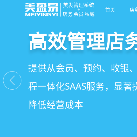
美发管理系统
+
首页
店
店务·会员·私域
高效管理店
社交裂变拓
小程序商城
美容美发管
提供从会员、预约、收银
基于拼团、砍价、分销、
小程序链接商家、手艺人
店务+拓客+020一体化，
程一体化SAAS服务，显
交营销玩法，海量爆款方
线下，让口碑传播有抓手
店经营管理需求
降低经营成本
引爆门店客流
盘活私域流量