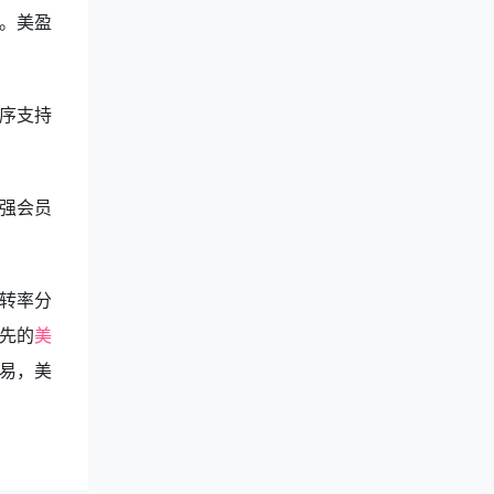
。美盈
序支持
强会员
转率分
先的
美
易，美