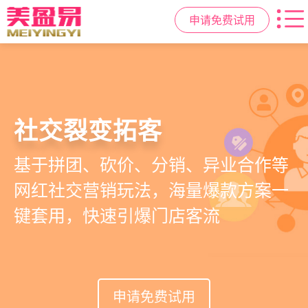
申请免费试用
高效管理店务
社交裂变拓客
小程序商城
美容美发管理系统
提供从会员、预约、收银、报表等业
基于拼团、砍价、分销、异业合作等
小程序链接商家、手艺人、客户，打
店务+拓客+020一体化，一站式解决
务全流程一体化SAAS服务，显著提升
网红社交营销玩法，海量爆款方案一
通线上线下，让口碑传播有抓手，赋
美发门店经营管理需求
管理效率，降低经营成本
键套用，快速引爆门店客流
能社交裂变，盘活私域流量
申请免费试用
申请免费试用
申请免费试用
申请免费试用