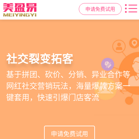
申请免费试用
高效管理店务
社交裂变拓客
小程序商城
美容美发管理系统
提供从会员、预约、收银、报表等业
基于拼团、砍价、分销、异业合作等
小程序链接商家、手艺人、客户，打
店务+拓客+020一体化，一站式解决
务全流程一体化SAAS服务，显著提升
网红社交营销玩法，海量爆款方案一
通线上线下，让口碑传播有抓手，赋
美发门店经营管理需求
管理效率，降低经营成本
键套用，快速引爆门店客流
能社交裂变，盘活私域流量
申请免费试用
申请免费试用
申请免费试用
申请免费试用