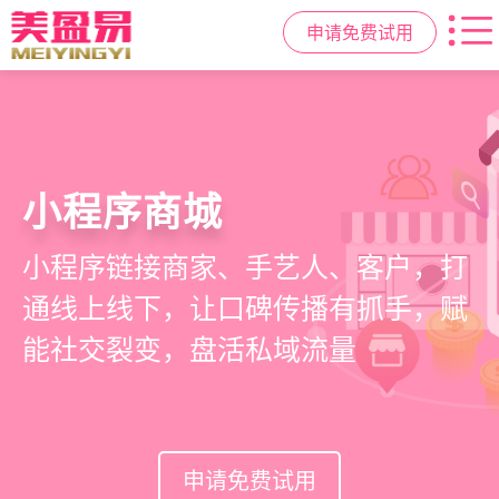
申请免费试用
高效管理店务
社交裂变拓客
小程序商城
美容美发管理系统
提供从会员、预约、收银、报表等业
基于拼团、砍价、分销、异业合作等
小程序链接商家、手艺人、客户，打
店务+拓客+020一体化，一站式解决
务全流程一体化SAAS服务，显著提升
网红社交营销玩法，海量爆款方案一
通线上线下，让口碑传播有抓手，赋
美发门店经营管理需求
管理效率，降低经营成本
键套用，快速引爆门店客流
能社交裂变，盘活私域流量
申请免费试用
申请免费试用
申请免费试用
申请免费试用