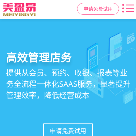
申请免费试用
高效管理店务
社交裂变拓客
小程序商城
美容美发管理系统
提供从会员、预约、收银、报表等业
基于拼团、砍价、分销、异业合作等
小程序链接商家、手艺人、客户，打
店务+拓客+020一体化，一站式解决
务全流程一体化SAAS服务，显著提升
网红社交营销玩法，海量爆款方案一
通线上线下，让口碑传播有抓手，赋
美发门店经营管理需求
管理效率，降低经营成本
键套用，快速引爆门店客流
能社交裂变，盘活私域流量
申请免费试用
申请免费试用
申请免费试用
申请免费试用