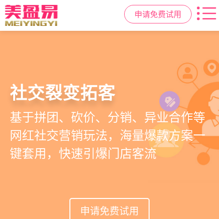
申请免费试用
高效管理店务
社交裂变拓客
小程序商城
美容美发管理系统
提供从会员、预约、收银、报表等业
基于拼团、砍价、分销、异业合作等
小程序链接商家、手艺人、客户，打
店务+拓客+020一体化，一站式解决
务全流程一体化SAAS服务，显著提升
网红社交营销玩法，海量爆款方案一
通线上线下，让口碑传播有抓手，赋
美发门店经营管理需求
管理效率，降低经营成本
键套用，快速引爆门店客流
能社交裂变，盘活私域流量
申请免费试用
申请免费试用
申请免费试用
申请免费试用