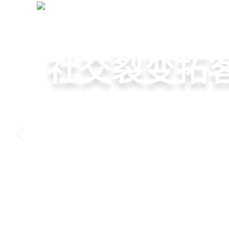
美发管理系统
+
首页
店
店务·会员·私域
高效管理店
社交裂变拓
小程序商城
美容美发管
提供从会员、预约、收银
基于拼团、砍价、分销、
小程序链接商家、手艺人
店务+拓客+020一体化，
程一体化SAAS服务，显
交营销玩法，海量爆款方
线下，让口碑传播有抓手
店经营管理需求
降低经营成本
引爆门店客流
盘活私域流量